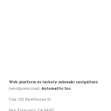
EGYES ADATKEZELÉSEK ÉS AZOK RÉSZLETEI
CSATLAKOZZ, TÁMOGASS
I. HONLAP (www.leszblog.com)
A. EKTV. szerinti tájékoztatási kötelezettség
KERESÉS
Az információs társadalommal összefüggő
szolgáltatás nyújtójának Ektv. szerinti
tájékoztatási kötelezettsége az alábbi adatokra
terjed ki:
A szolgáltatók (adatkezelők) neve:
Web-platform és tárhely műszaki szolgáltató
(wordpress.com):
Automattic Inc.
Cím: 132 Hawthorne St.
San Francisco, CA 94107