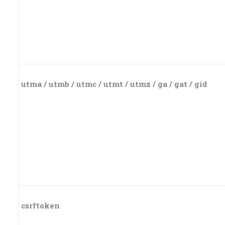
utma / utmb / utmc / utmt / utmz / ga / gat / gid
csrftoken