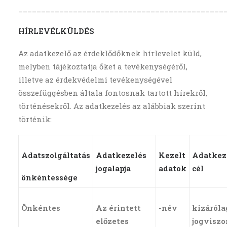
_____________________________________________
HÍRLEVÉLKÜLDÉS
Az adatkezelő az érdeklődőknek hírlevelet küld,
melyben tájékoztatja őket a tevékenységéről,
illetve az érdekvédelmi tevékenységével
összefüggésben általa fontosnak tartott hírekről,
történésekről. Az adatkezelés az alábbiak szerint
történik:
Adatszolgáltatás
Adatkezelés
Kezelt
Adatkez
jogalapja
adatok
cél
önkéntessége
Önkéntes
Az érintett
-név
kizáróla
előzetes
jogvisz