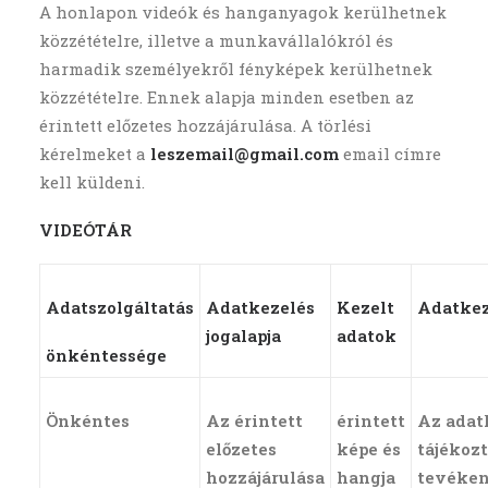
A honlapon videók és hanganyagok kerülhetnek
közzétételre, illetve a munkavállalókról és
harmadik személyekről fényképek kerülhetnek
közzétételre. Ennek alapja minden esetben az
érintett előzetes hozzájárulása. A törlési
kérelmeket a
leszemail@gmail.com
email címre
kell küldeni.
VIDEÓTÁR
Adatszolgáltatás
Adatkezelés
Kezelt
Adatkez
jogalapja
adatok
önkéntessége
Önkéntes
Az érintett
érintett
Az adat
előzetes
képe és
tájékoz
hozzájárulása
hangja
tevéken