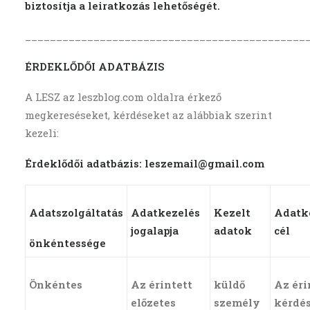
biztosítja a leiratkozás lehetőségét.
_____________________________________________
ÉRDEKLŐDŐI ADATBÁZIS
A LESZ az leszblog.com oldalra érkező
megkereséseket, kérdéseket az alábbiak szerint
kezeli:
Érdeklődői adatbázis: leszemail@gmail.com
Adatszolgáltatás
Adatkezelés
Kezelt
Adatk
jogalapja
adatok
cél
önkéntessége
Önkéntes
Az érintett
küldő
Az éri
előzetes
személy
kérdé