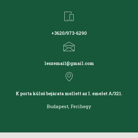
+3620/973-6290
leszemail@gmail.com
K porta külső bejárata mellett az I. emelet A/321.
Budapest, Ferihegy