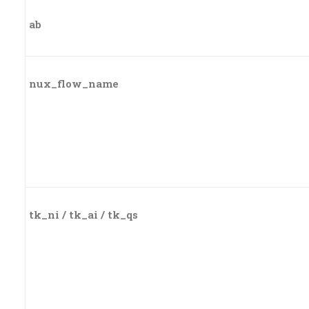
ab
nux_flow_name
tk_ni / tk_ai / tk_qs