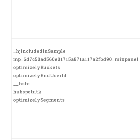
_hjIncludedInSample
mp_6d7c50ad560e01715a871a117a2fbd90_mixpanel
optimizelyBuckets
optimizelyEndUserId
__hstc
hubspotutk
optimizelySegments