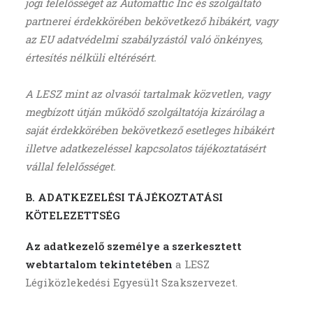
jogi felelősséget az Automattic Inc és szolgáltató
partnerei érdekkörében bekövetkező hibákért, vagy
az EU adatvédelmi szabályzástól való önkényes,
értesítés nélküli eltérésért.
A LESZ mint az olvasói tartalmak közvetlen, vagy
megbízott útján működő szolgáltatója kizárólag a
saját érdekkörében bekövetkező esetleges hibákért
illetve adatkezeléssel kapcsolatos tájékoztatásért
vállal felelősséget.
B. ADATKEZELÉSI TÁJÉKOZTATÁSI
KÖTELEZETTSÉG
Az adatkezelő személye a szerkesztett
webtartalom tekintetében
a LESZ
Légiközlekedési Egyesült Szakszervezet.