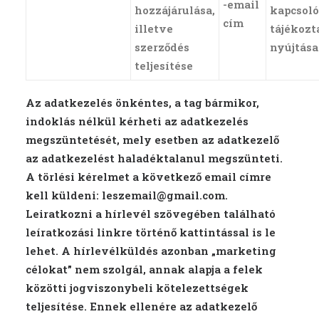
-email
hozzájárulása,
kapcsol
cím
illetve
tájékozt
szerződés
nyújtása
teljesítése
Az adatkezelés önkéntes, a tag bármikor,
indoklás nélkül kérheti az adatkezelés
megszüntetését, mely esetben az adatkezelő
az adatkezelést haladéktalanul megszünteti.
A törlési kérelmet a következő email címre
kell küldeni: leszemail@gmail.com.
Leiratkozni a hírlevél szövegében található
leíratkozási linkre történő kattintással is le
lehet. A hírlevélküldés azonban „marketing
célokat” nem szolgál, annak alapja a felek
közötti jogviszonybeli kötelezettségek
teljesítése. Ennek ellenére az adatkezelő