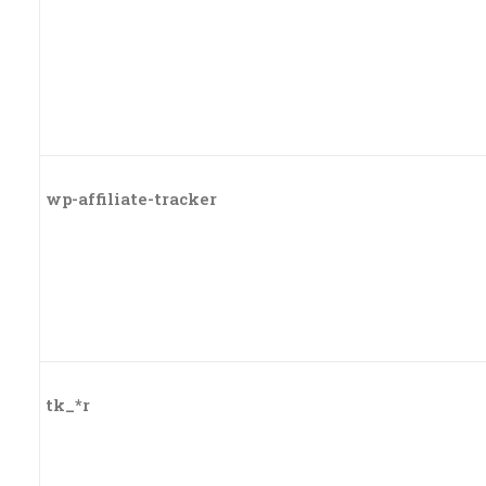
wp-affiliate-tracker
tk_*r