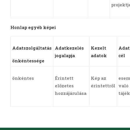
projektj
Honlap egyéb képei
Adatszolgáltatás
Adatkezelés
Kezelt
Adat
jogalapja
adatok
cél
önkéntessége
önkéntes
Érintett
Kép az
esem
előzetes
érintettről
való
hozzájárulása
tájé