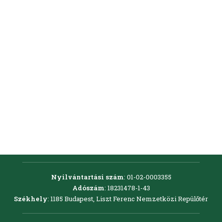
CSATLAKOZZ, TÁMOGASS
KERESÉS
Nyilvántartási szám
: 01-02-0003355
Adószám
: 18231478-1-43
Székhely
: 1185 Budapest, Liszt Ferenc Nemzetközi Repülőtér