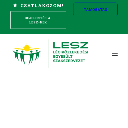
CSATLAKOZOM!
TÁMOGATÁS
BEJELENTÉS A 
LESZ-NEK
Szakszervezet alapítása
Reptéri Mobil
Jogvédelem és biztosítások
Kollektív érdekvédelem
Munkajogi, munkavédelmi tanácsadás
Képzés
Hírek
Törvények, jogszabályok
Sport, mozgás
Szállás