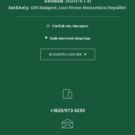
Adószám
: 18231478-1-43
Székhely
: 1185 Budapest, Liszt Ferenc Nemzetközi Repülőtér
Csatlakozz, támogass
Szakszervezet alapítása
BEJELENTÉS A LESZ-NEK
+3620/973-6290