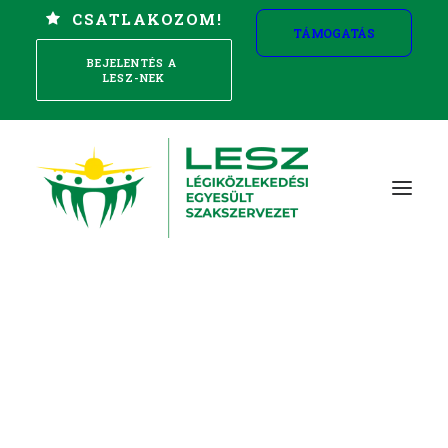
CSATLAKOZOM!
TÁMOGATÁS
BEJELENTÉS A 
LESZ-NEK
Szakszervezet alapítása
Reptéri Mobil
Jogvédelem és biztosítások
Kollektív érdekvédelem
Munkajogi, munkavédelmi tanácsadás
Képzés
Törvények, jogszabályok
Sport, mozgás
Szállás
Tisztességes bérekért és
jobb