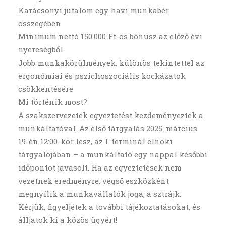
Karácsonyi jutalom egy havi munkabér
összegében
Minimum nettó 150.000 Ft-os bónusz az előző évi
nyereségből
Jobb munkakörülmények, különös tekintettel az
ergonómiai és pszichoszociális kockázatok
csökkentésére
Mi történik most?
A szakszervezetek egyeztetést kezdeményeztek a
munkáltatóval. Az első tárgyalás 2025. március
19-én 12:00-kor lesz, az I. terminál elnöki
tárgyalójában – a munkáltató egy nappal későbbi
időpontot javasolt. Ha az egyeztetések nem
vezetnek eredményre, végső eszközként
megnyílik a munkavállalók joga, a sztrájk.
Kérjük, figyeljétek a további tájékoztatásokat, és
álljatok ki a közös ügyért!