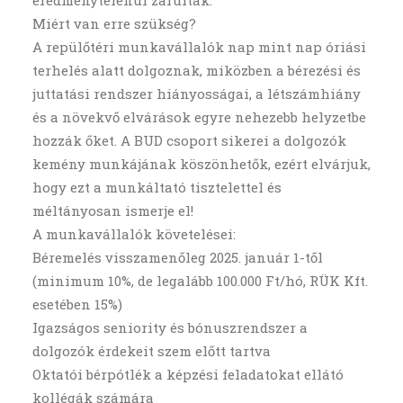
eredménytelenül zárultak.
Miért van erre szükség?
A repülőtéri munkavállalók nap mint nap óriási
terhelés alatt dolgoznak, miközben a bérezési és
juttatási rendszer hiányosságai, a létszámhiány
és a növekvő elvárások egyre nehezebb helyzetbe
hozzák őket. A BUD csoport sikerei a dolgozók
kemény munkájának köszönhetők, ezért elvárjuk,
hogy ezt a munkáltató tisztelettel és
méltányosan ismerje el!
A munkavállalók követelései:
Béremelés visszamenőleg 2025. január 1-től
(minimum 10%, de legalább 100.000 Ft/hó, RÜK Kft.
esetében 15%)
Igazságos seniority és bónuszrendszer a
dolgozók érdekeit szem előtt tartva
Oktatói bérpótlék a képzési feladatokat ellátó
kollégák számára