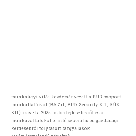
munkakörülményekért
CSATLAKOZZ, TÁMOGASS
Összefogtak a repülőtéri dolgozók!
KERESÉS
A repülőtéri dolgozók kiállnak a méltó bérekért
és a tisztességes munkakörülményekért! A
Légiközlekedési Egyesült Szakszervezet, a
Repülőtéri Dolgozók és Szolgáltatók
Szakszervezete, valamint a Repülőteret
Üzemeltető Dolgozók Szakszervezete kollektív
munkaügyi vitát kezdeményezett a BUD csoport
munkáltatóival (BA Zrt., BUD-Security Kft., RÜK
Kft.), mivel a 2025-ös bérfejlesztésről és a
munkavállalókat érintő szociális és gazdasági
kérdésekről folytatott tárgyalások