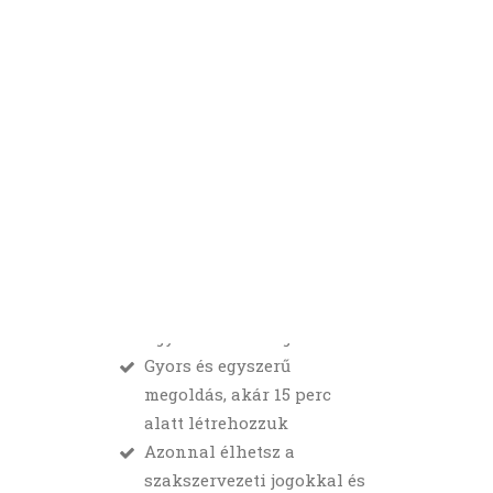
CSATLAKOZZ, TÁMOGASS
Bármely Magyarországi
repülőtéren működő cégnél
KERESÉS
dolgozz is, javasoljuk a LESZ-es
Alapszervezet létrehozását, ami:
Már három alapító-tag is
elég az induláshoz
Nincsenek költségek vagy
ügyvédre szükség
Gyors és egyszerű
megoldás, akár 15 perc
alatt létrehozzuk
Azonnal élhetsz a
szakszervezeti jogokkal és