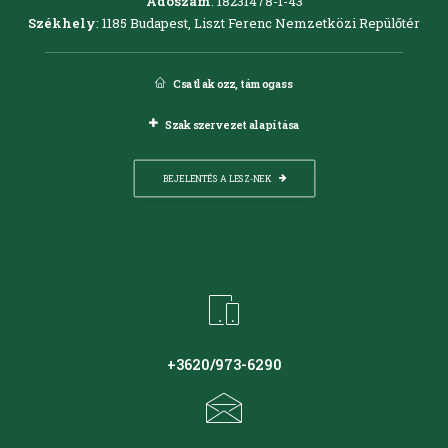
Adószám
: 18231478-1-43
Székhely
: 1185 Budapest, Liszt Ferenc Nemzetközi Repülőtér
Csatlakozz, támogass
Szakszervezet alapítása
BEJELENTÉS A LESZ-NEK
+3620/973-6290