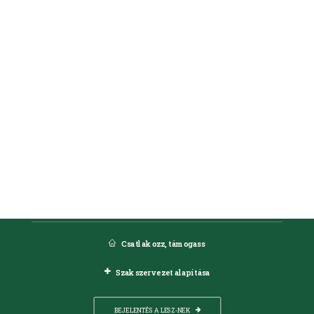
CSATLAKOZZ, TÁMOGASS
KERESÉS
Nyilvántartási szám
: 01-02-0003355
Adószám
: 18231478-1-43
Székhely
: 1185 Budapest, Liszt Ferenc Nemzetközi Repülőtér
Csatlakozz, támogass
Szakszervezet alapítása
BEJELENTÉS A LESZ-NEK