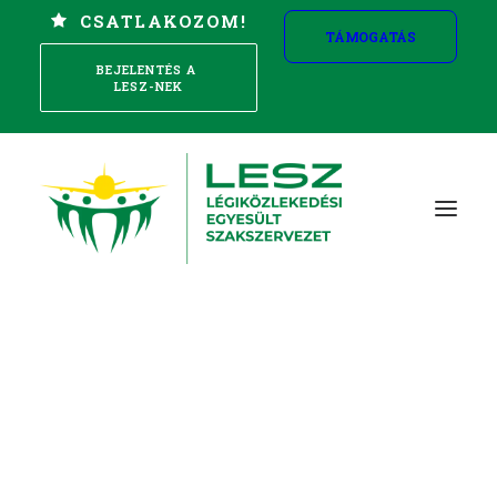
CSATLAKOZOM!
TÁMOGATÁS
BEJELENTÉS A 
LESZ-NEK
Szakszervezet alapítása
Reptéri Mobil
Jogvédelem és biztosítások
Kollektív érdekvédelem
Munkajogi, munkavédelmi tanácsadás
Képzés
Törvények, jogszabályok
Sport, mozgás
Belépés a
Szállás
szakszervezetbe