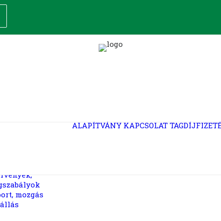
akszervezet
apítása
ptéri Mobil
gvédelem és
ztosítások
llektív
rdekvédelem
ALAPÍTVÁNY
KAPCSOLAT
TAGDÍJFIZET
unkajogi,
unkavédelmi
anácsadás
épzés
rvények,
gszabályok
ort, mozgás
állás