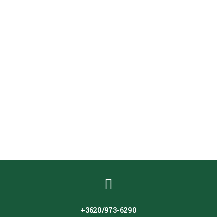
, hanem jog – fagyban dolgozunk, ne
yban dolgozunk, nem fagyhatunk……
+3620/973-6290