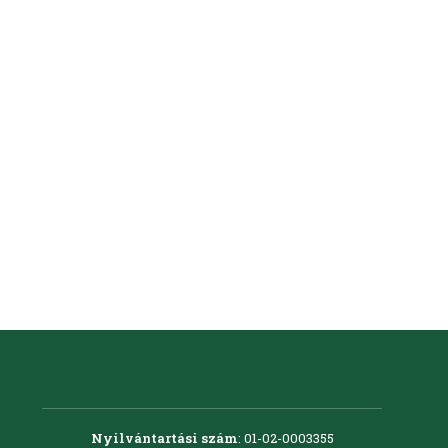
A munka biztonsága nem kérés
A munka biztonsága nem kérés, hanem jog – fag
by LESZ
Nyilvántartási szám
: 01-02-0003355