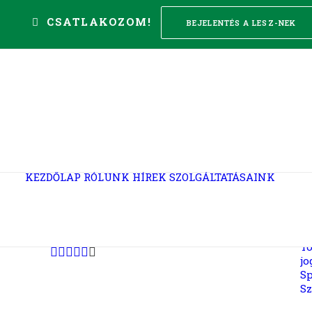
CSATLAKOZOM!
BEJELENTÉS A LESZ-NEK
Sz
al
Re
Jo
bi
Ko
KEZDŐLAP
RÓLUNK
HÍREK
SZOLGÁLTATÁSAINK
é
M
m
t
K
Tö
jo
Sp
Sz